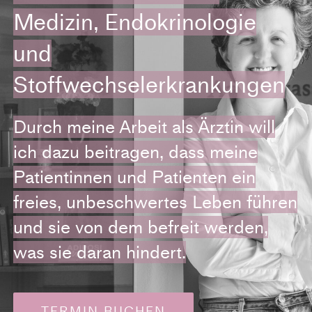
Medizin, Endokrinologie
und
Stoffwechselerkrankungen
Durch meine Arbeit als Ärztin will
ich dazu beitragen, dass meine
Patientinnen und Patienten ein
freies, unbeschwertes Leben führen
und sie von dem befreit werden,
was sie daran hindert.
TERMIN BUCHEN