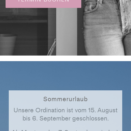
Sommerurlaub
Unsere Ordination ist vom
15. August
bis 6. September
geschlossen.