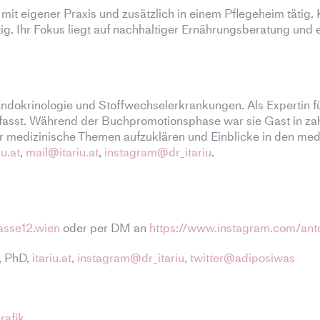
 mit eigener Praxis und zusätzlich in einem Pflegeheim tätig.
ätig. Ihr Fokus liegt auf nachhaltiger Ernährungsberatung u
n, Endokrinologie und Stoffwechselerkrankungen. Als Expertin
rfasst. Während der Buchpromotionsphase war sie Gast in 
 medizinische Themen aufzuklären und Einblicke in den medi
iu.at
,
mail@itariu.at
,
instagram@dr_itariu
.
asse12.wien
oder per DM an
https://www.instagram.com/ant
u, PhD,
itariu.at
,
instagram@dr_itariu
,
twitter@adiposiwas
rafik