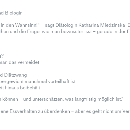
d Biologin
r in den Wahnsinn!“ – sagt Diätologin Katharina Miedzinska-B
then und die Frage, wie man bewusster isst – gerade in der F
g?
 man das vermeidet
nd Diätzwang
ergewicht manchmal vorteilhaft ist
t hinaus beibehält
n können – und unterschätzen, was langfristig möglich ist.“
igene Essverhalten zu überdenken – aber es geht nicht um V