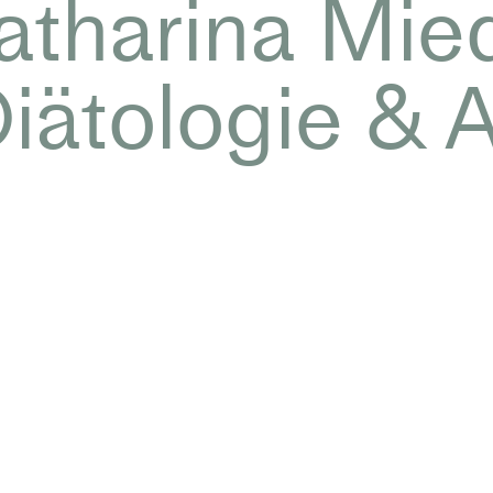
tharina Mie
Diätologie &