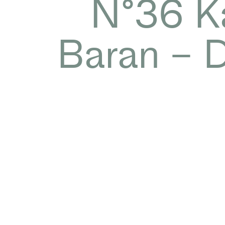
N°36 Ka
Baran – 