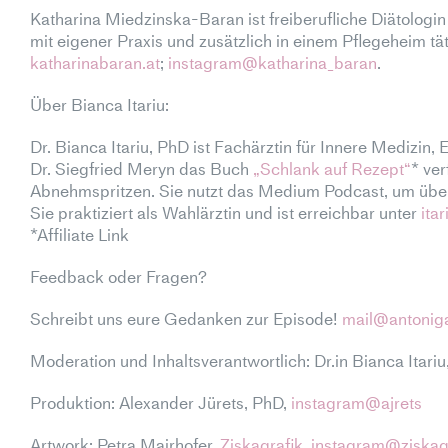
Katharina Miedzinska-Baran ist freiberufliche Diätologin
mit eigener Praxis und zusätzlich in einem Pflegeheim t
katharinabaran.at
;
instagram@katharina_baran
.
Über Bianca Itariu:
Dr. Bianca Itariu, PhD ist Fachärztin für Innere Medizi
Dr. Siegfried Meryn das Buch
„Schlank auf Rezept“
* ve
Abnehmspritzen. Sie nutzt das Medium Podcast, um über
Sie praktiziert als Wahlärztin und ist erreichbar unter
itar
*Affiliate Link
Feedback oder Fragen?
Schreibt uns eure Gedanken zur Episode!
mail@antonig
Moderation und Inhaltsverantwortlich
: Dr.in Bianca Itari
Produktion:
Alexander Jürets, PhD,
instagram@ajrets
Artwork:
Petra Mairhofer,
Ziskagrafik
,
instagram@ziskag