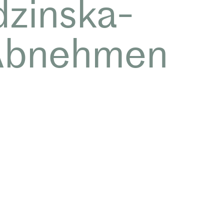
dzinska-
 Abnehmen